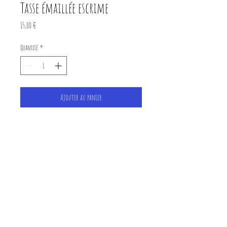
Tasse émaillée escrime
Prix
15,00 €
Quantité
*
Ajouter au panier
Tasse en émail
bordure noire
Hauteur 8cm
creation isapocket
© 2023 by Name of Site.
Proudly created with
Wix.com