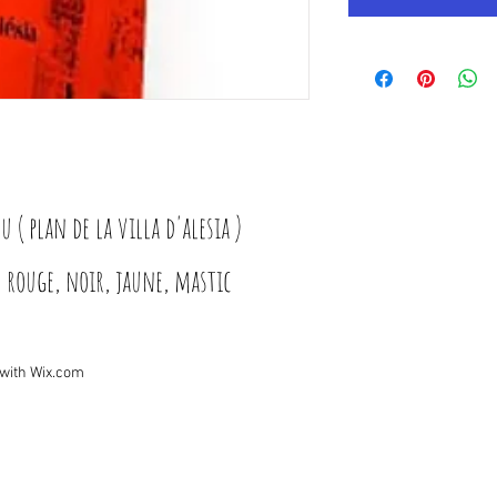
u ( plan de la villa d'alesia )
, rouge, noir, jaune, mastic
 with
Wix.com