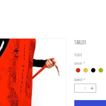
tablier
Prix
30,00 €
couleurs
*
Quantité
*