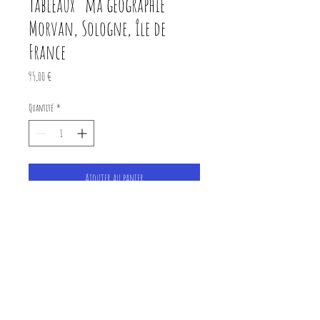
Tableaux "ma géographie"
Morvan, Sologne, île de
France
Prix
95,00 €
Quantité
*
Ajouter au panier
Tableau 42xx32

Pièce originale réalisée avec des 
cartes géographiques 
anciennes, et des pochoirs.