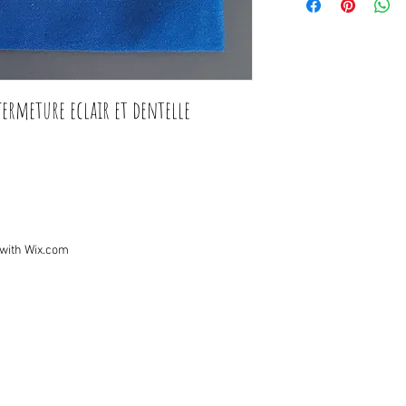
fermeture eclair et dentelle 
 with
Wix.com