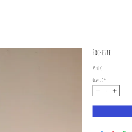
Pochette
Prix
25,00 €
Quantité
*