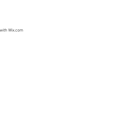
 with
Wix.com